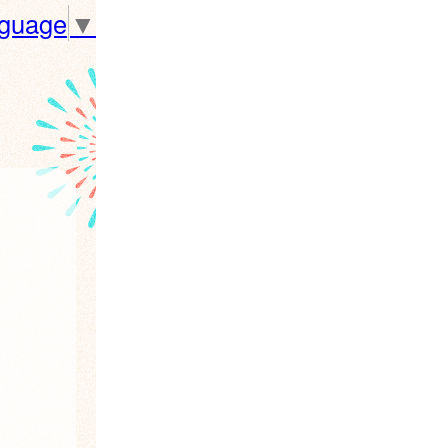
nguage
▼