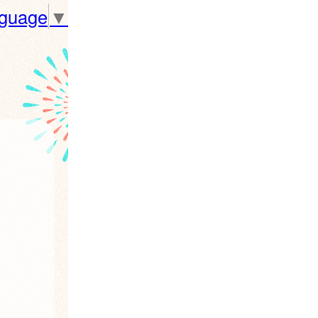
nguage
▼