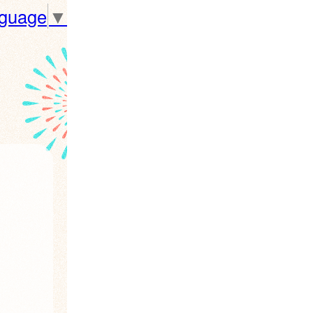
nguage
▼