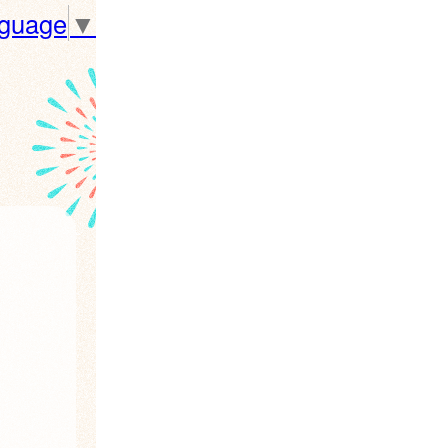
nguage
▼