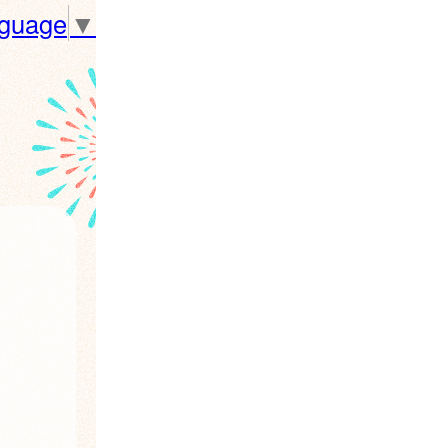
nguage
▼