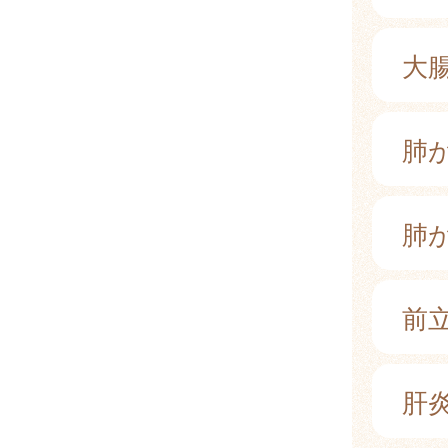
大
肺
肺
前
肝