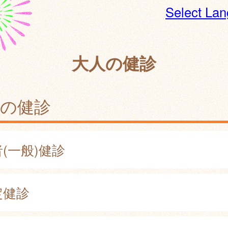
Select La
大人の健診
人の健診
(一般)健診
定健診