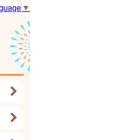
nguage
▼