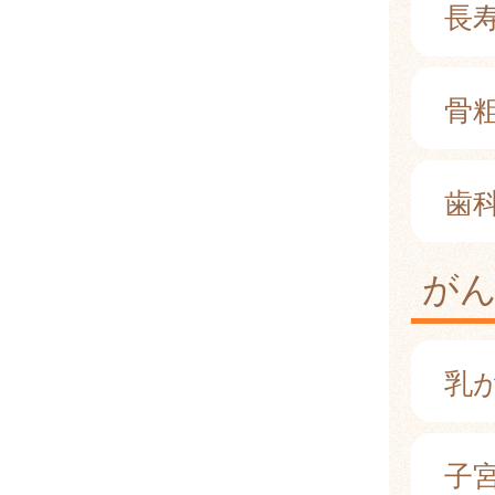
長
骨
歯
が
乳
子