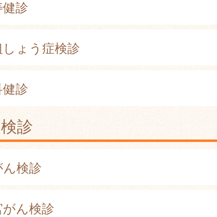
寿健診
粗しょう症検診
科健診
ん検診
がん検診
宮がん検診