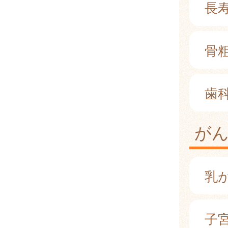
長
骨
歯
が
乳
子