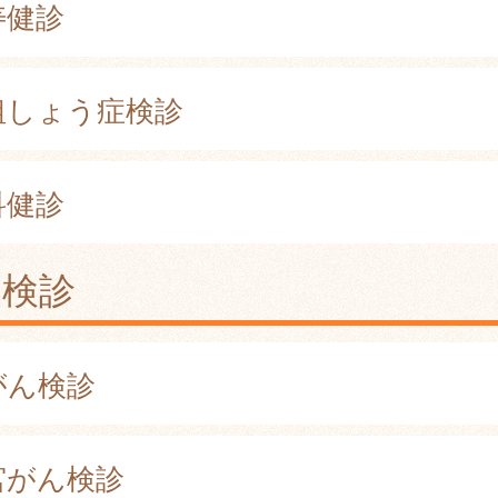
寿健診
粗しょう症検診
科健診
ん検診
がん検診
宮がん検診