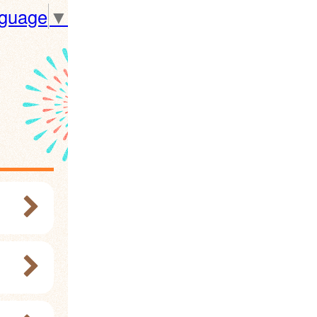
nguage
▼