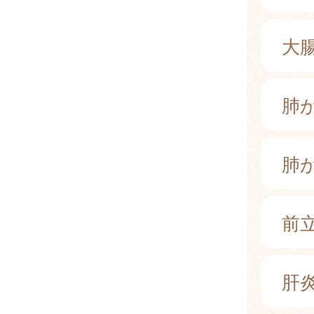
大
肺
肺
前
肝