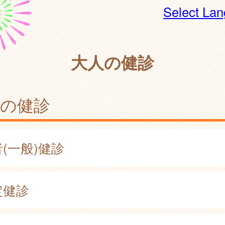
Select La
大人の健診
人の健診
(一般)健診
定健診