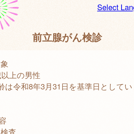
Select La
前立腺がん検診
対象
歳以上の男性
齢は令和8年3月31日を基準日としてい
。
容
液検査