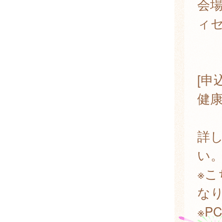
会
ィ
1
[申
健
詳
い
※
な
※