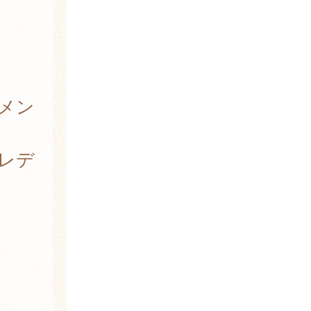
 メン
 レデ