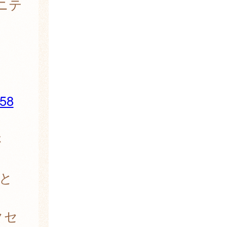
ニテ
758
さ
と
クセ