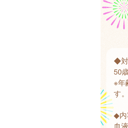
◆
50
※年
す
◆内
血