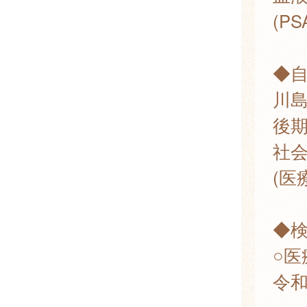
(P
◆
川
後
社会
(医
◆検
○医
令和