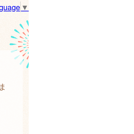
nguage
▼
ま