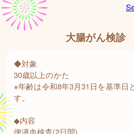
Se
大腸がん検診
◆対象
30歳以上のかた
※年齢は令和8年3月31日を基準日
す。
◆内容
便潜血検査(2日間)