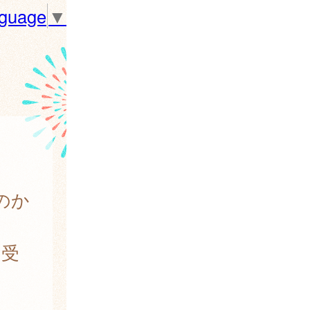
nguage
▼
のか
を受