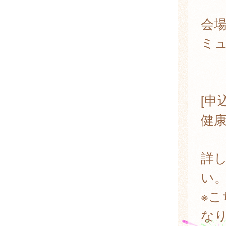
会
ミ
1
[申
健
詳
い
※
な