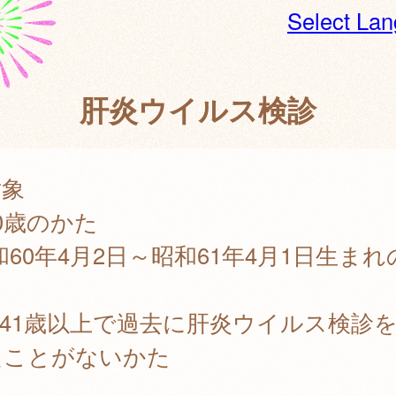
Select La
肝炎ウイルス検診
対象
0歳のかた
和60年4月2日～昭和61年4月1日生まれ
41歳以上で過去に肝炎ウイルス検診
たことがないかた