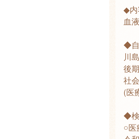
◆内
血液
◆
川
後
社会
(医
◆検
○医