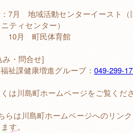
場：7月 地域活動センターイースト（
ュニティセンター）
0月 町民体育館
込み・問合せ]
康福祉課健康増進グループ：
049-299-1
しくは川島町ホームページをご覧くだ
。
こちらは川島町ホームページへのリンク
ります。