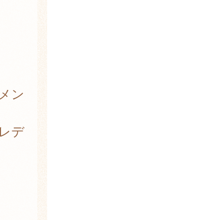
 メン
 レデ