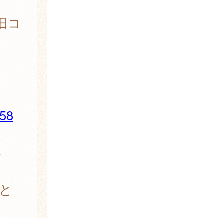
旧コ
758
さ
と