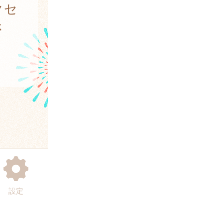
クセ
さ
設定