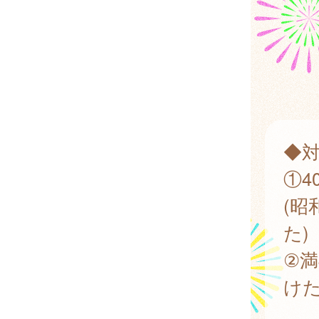
◆
①4
(昭
た)
②満
け