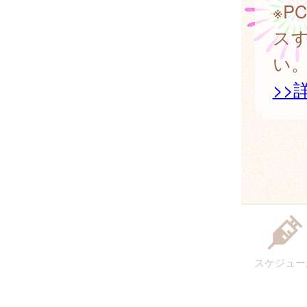
※
ス
い
>>
スケジュー