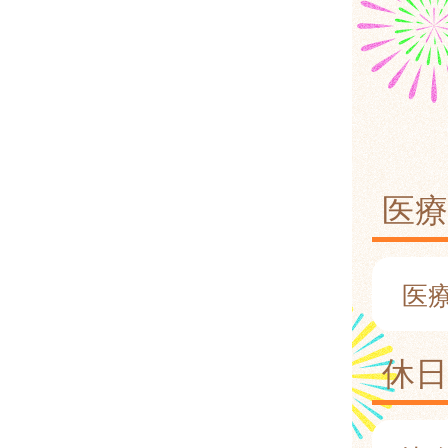
医療
医
休