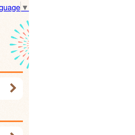
nguage
▼