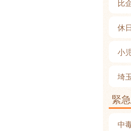
比
休
小児
埼
緊
中毒