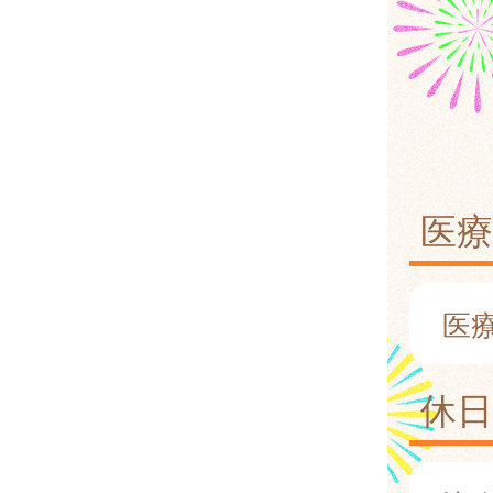
医療
医
休