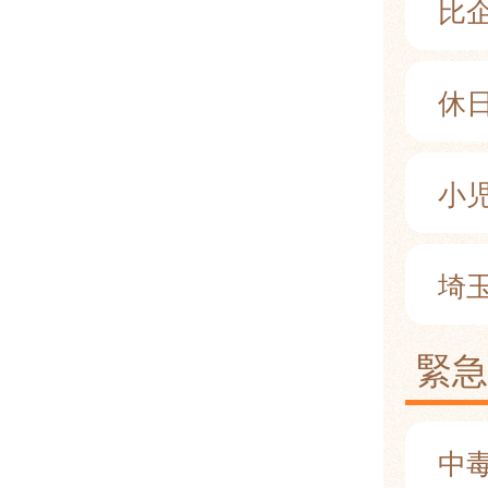
比
休
小児
埼
緊
中毒