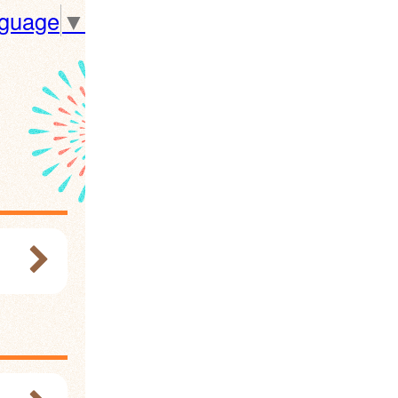
nguage
▼