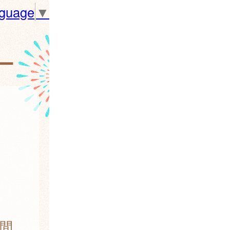
nguage
▼
ー
間