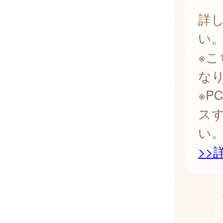
詳
い
※
な
※
ス
い
>>