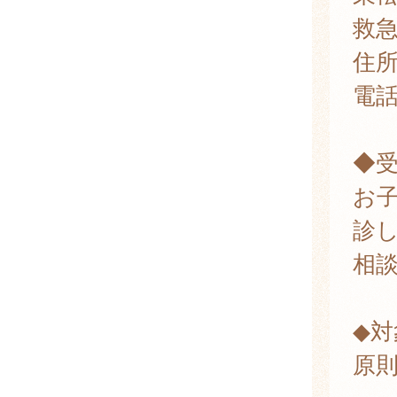
救
住所
電
◆
お
診
相
◆対
原則