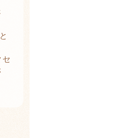
さ
と
クセ
さ