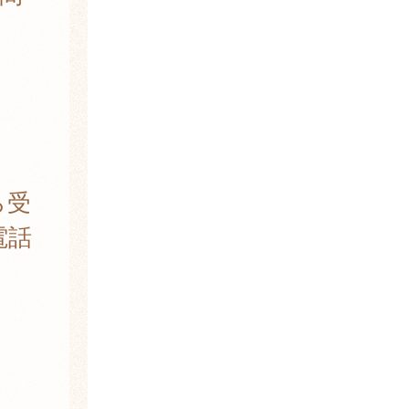
ら受
電話