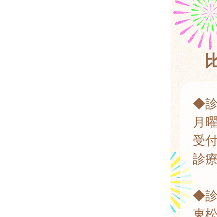
◆
月
受付
診療
◆
東