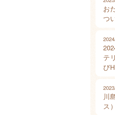
お
つ
2024
2
テ
び
2023
川
ス