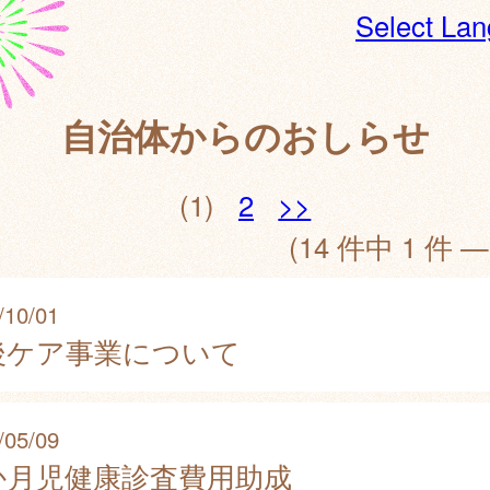
Select La
自治体からのおしらせ
(1)
2
>>
(14 件中 1 件 —
/10/01
後ケア事業について
/05/09
か月児健康診査費用助成