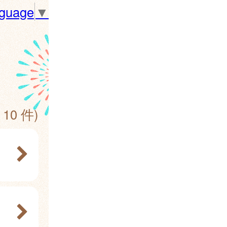
nguage
▼
 10 件)