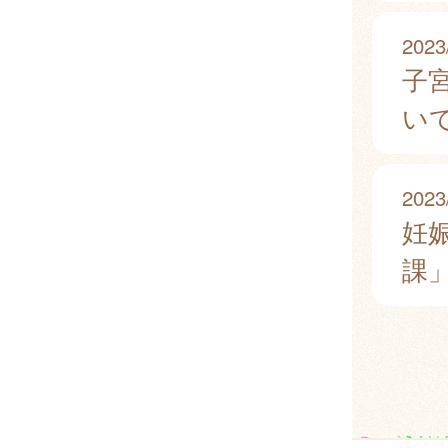
2023
子
い
2023
妊
課