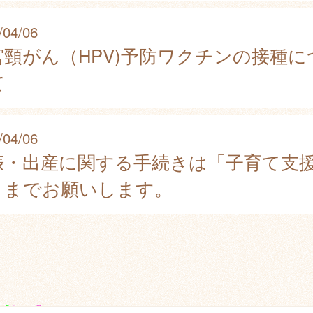
/04/06
宮頸がん（HPV)予防ワクチンの接種に
て
/04/06
娠・出産に関する手続きは「子育て支
」までお願いします。