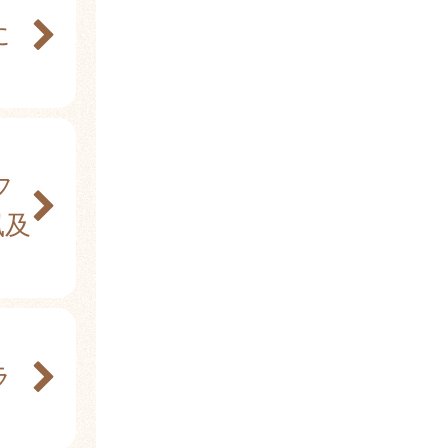
に
フ
風及
ラ