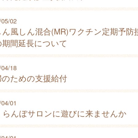
/05/02
しん風しん混合(MR)ワクチン定期予防
の期間延長について
/04/18
婦のための支援給付
/04/01
くらんぼサロンに遊びに来ませんか
/04/01