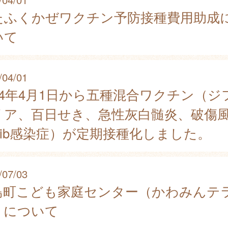
たふくかぜワクチン予防接種費用助成
いて
/04/01
024年4月1日から五種混合ワクチン（ジ
リア、百日せき、急性灰白髄炎、破傷
Hib感染症）が定期接種化しました。
/07/03
島町こども家庭センター（かわみんテ
）について