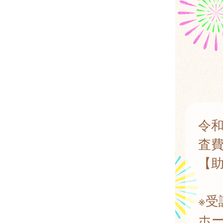
令和
査
【助
※
ホ