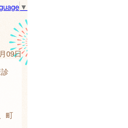
nguage
▼
5月09日
康診
、町