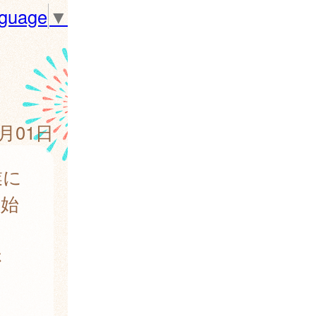
nguage
▼
0月01日
業に
開始
さ