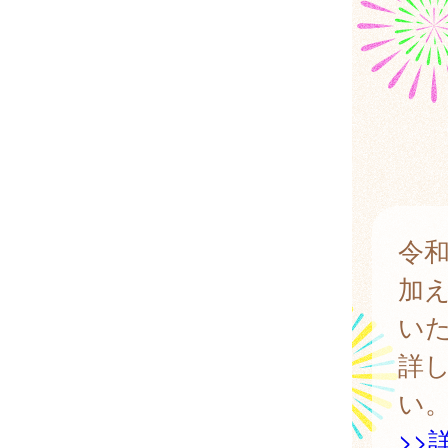
令和
加
い
詳
い
>>