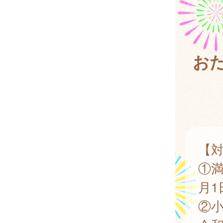
お
【
①満
月1
②小