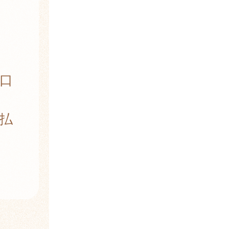
口
払
。