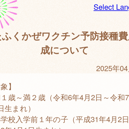
Select La
たふくかぜワクチン予防接種費
成について
2025年0
対象】
１歳～満２歳（令和6年4月2日～令和7
日生まれ）
学校入学前１年の子（平成31年4月2