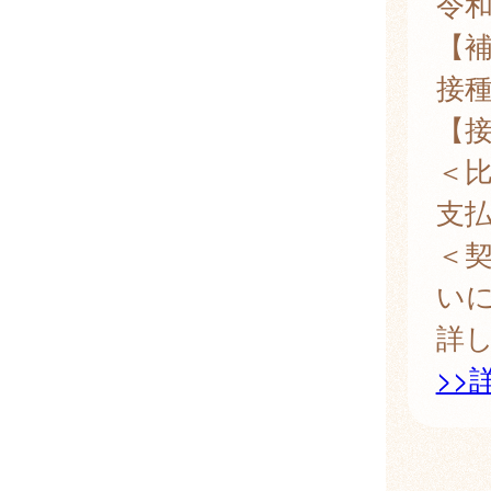
令和
【
接
【
＜
支
＜
い
詳
>>