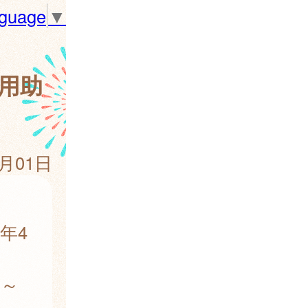
nguage
▼
用助
4月01日
年4
日～