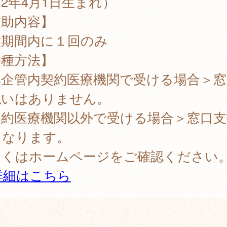
2年4月1日生まれ）
補助内容】
種期間内に１回のみ
接種方法】
比企管内契約医療機関で受ける場合＞窓
払いはありません。
契約医療機関以外で受ける場合＞窓口支
になります。
しくはホームページをご確認ください
詳細はこちら