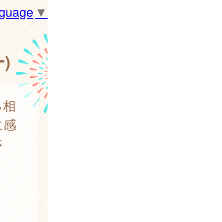
nguage
▼
)
る相
に感
さ