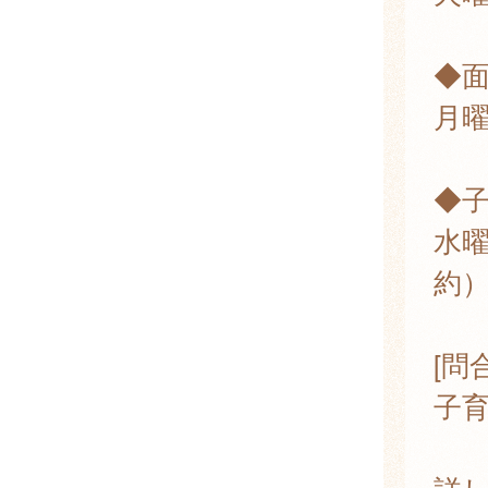
◆
月曜
◆
水曜
約
[問
子