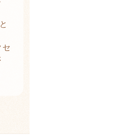
さ
と
クセ
さ