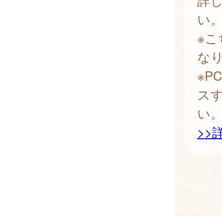
詳
い
※
な
※
ス
い
>>