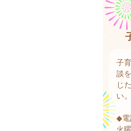
子
談
じ
い
◆電
火曜