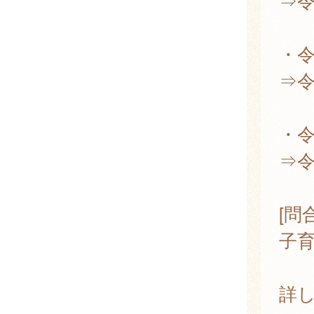
⇒令
・令
⇒令
・令
⇒令
[問
子
詳