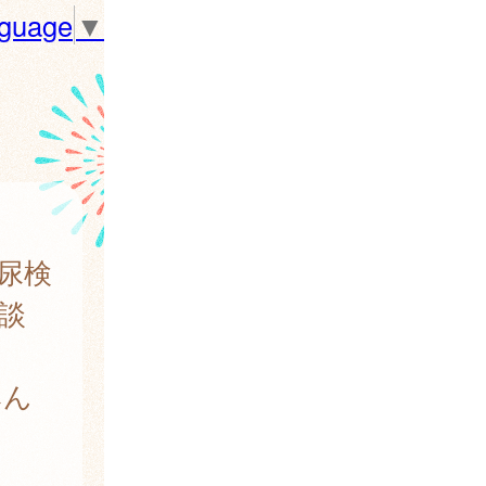
nguage
▼
尿検
談
みん