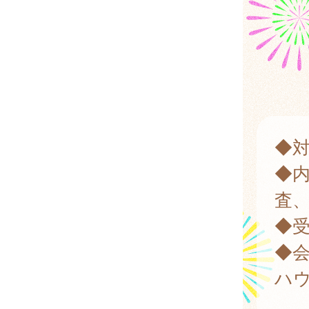
◆対
◆
査
◆受
◆
ハ