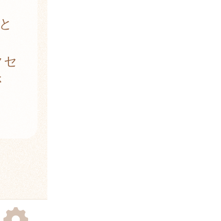
と
クセ
さ