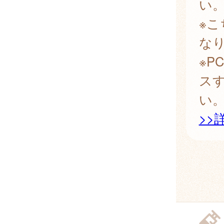
い
※
な
※
ス
い
>>