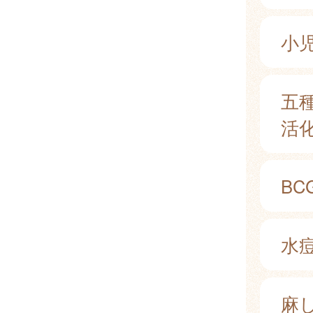
小
五
活
BC
水痘
麻