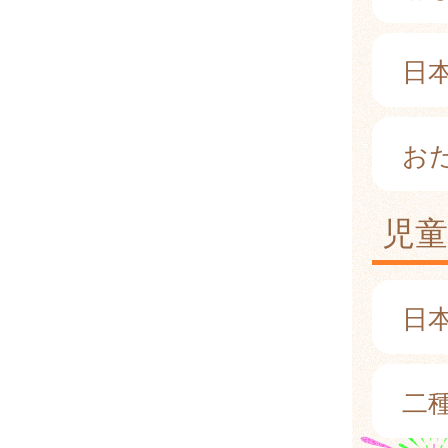
日本
お
児
日本
二