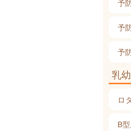
予
予
予
乳
ロ
B