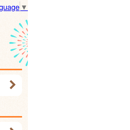
nguage
▼