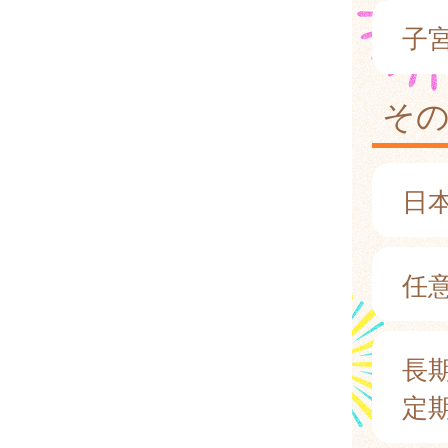
子
そ
日
任
長
定