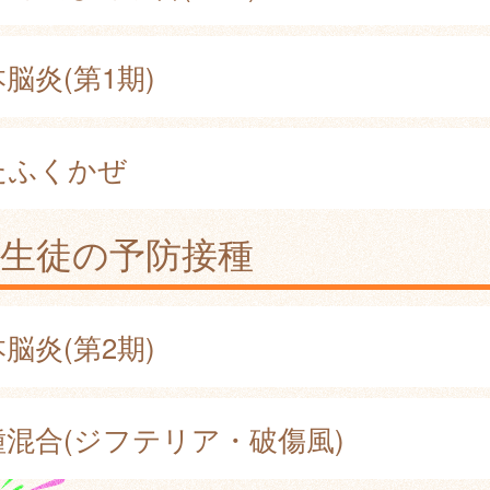
脳炎(第1期)
たふくかぜ
童生徒の予防接種
脳炎(第2期)
種混合(ジフテリア・破傷風)