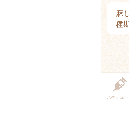
麻
種
スケジュー