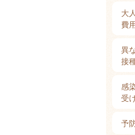
大
費
異
接
感
受
予