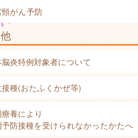
宮頸がん予防
の他
本脳炎特例対象者について
意接種(おたふくかぜ等)
期療養により
期予防接種を受けられなかったかたへ