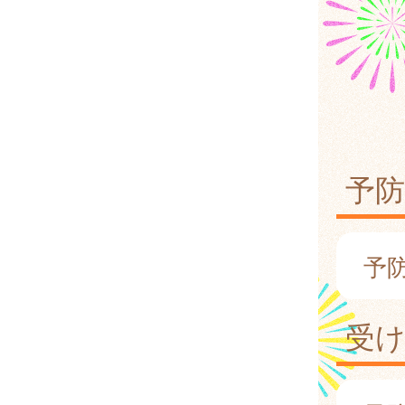
予
予
受