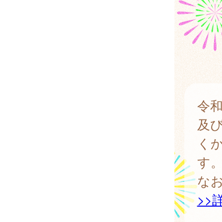
令
及
く
す
な
>>