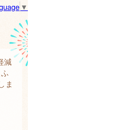
nguage
▼
軽減
たふ
しま