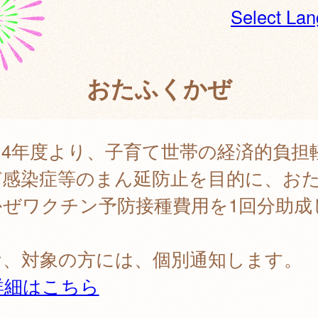
Select La
おたふくかぜ
和4年度より、子育て世帯の経済的負担
び感染症等のまん延防止を目的に、お
かぜワクチン予防接種費用を1回分助成
。
お、対象の方には、個別通知します。
詳細はこちら