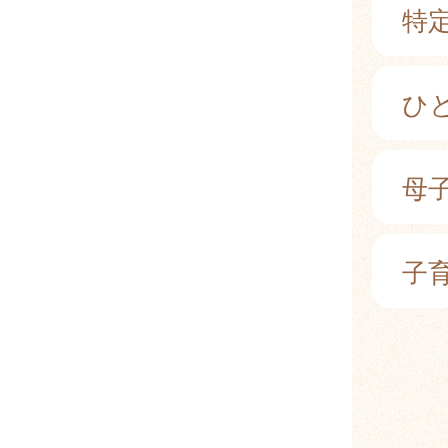
特
ひ
母
子