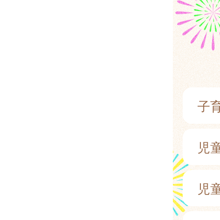
子
児
児