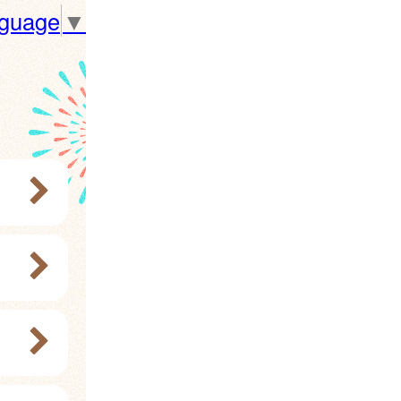
nguage
▼