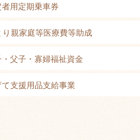
定者用定期乗車券
とり親家庭等医療費等助成
子・父子・寡婦福祉資金
育て支援用品支給事業