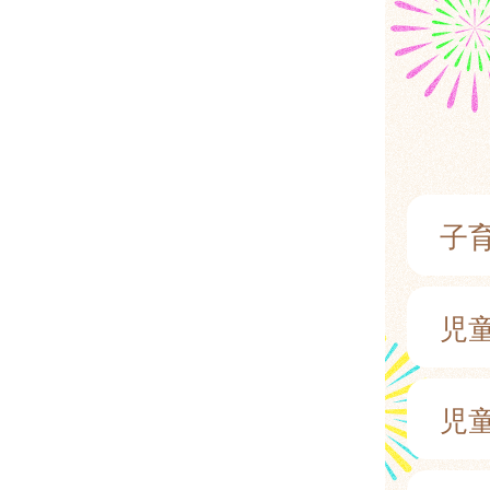
子
児
児