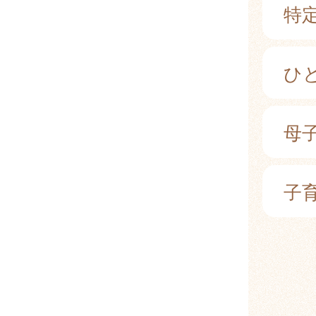
特
ひ
母
子