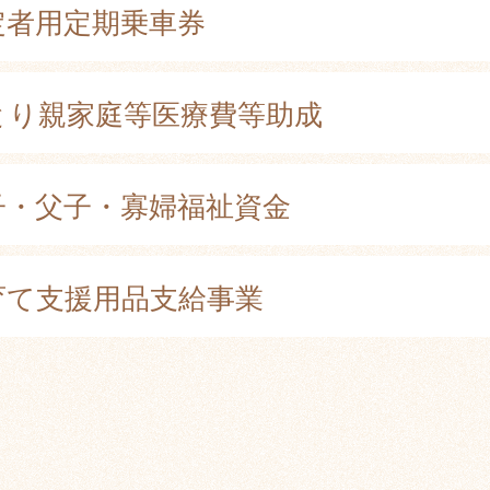
定者用定期乗車券
とり親家庭等医療費等助成
子・父子・寡婦福祉資金
育て支援用品支給事業