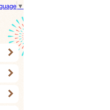
nguage
▼