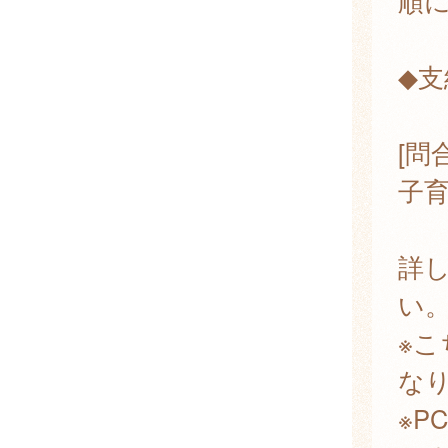
順
◆支
[問
子
詳
い
※
な
※