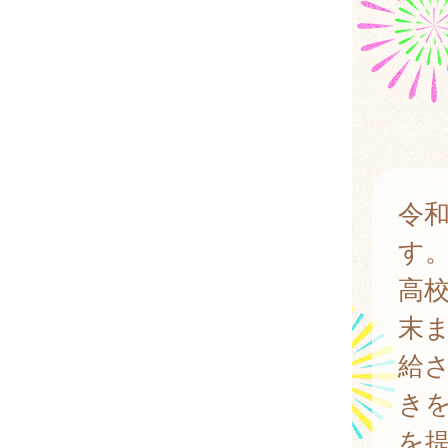
令和
す
高校
末
給
き
を