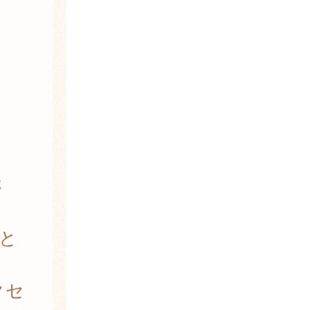
さ
と
クセ