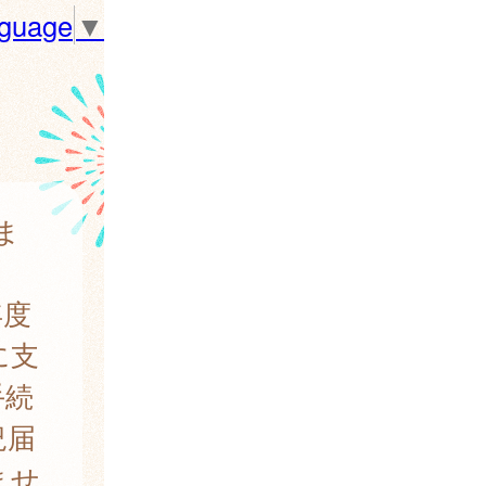
nguage
▼
ま
年度
に支
手続
況届
ませ