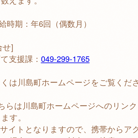
に数えます。
給時期：年6回（偶数月）
合せ]
育て支援課：
049-299-1765
しくは川島町ホームページをご覧くだ
。
こちらは川島町ホームページへのリンク
ります。
PCサイトとなりますので、携帯からア