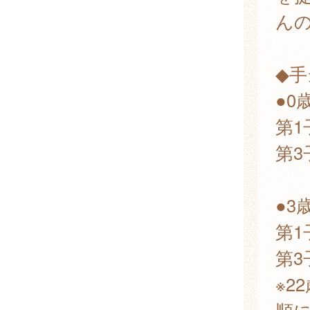
ん
◆手
●0
第1
第3
●3
第1
第3
※2