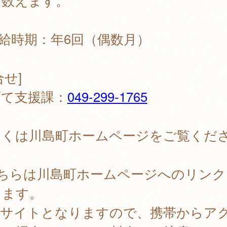
に数えます。
給時期：年6回（偶数月）
合せ]
育て支援課：
049-299-1765
しくは川島町ホームページをご覧くだ
。
こちらは川島町ホームページへのリンク
ります。
PCサイトとなりますので、携帯からア