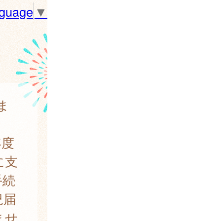
nguage
▼
ま
年度
に支
手続
況届
ませ