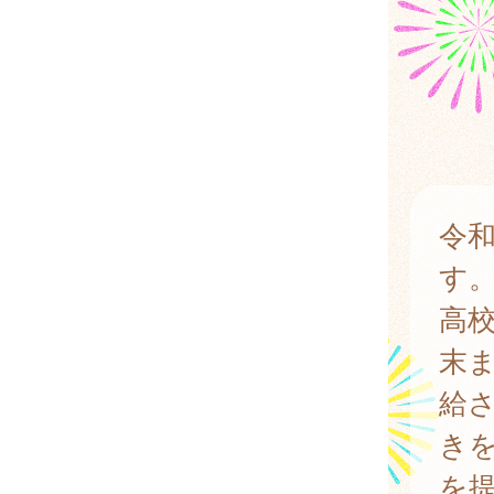
令和
す
高校
末
給
き
を