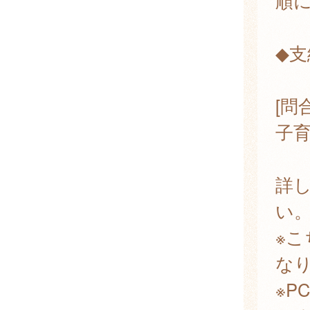
順
◆支
[問
子
詳
い
※
な
※