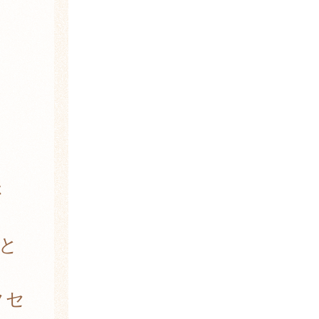
さ
と
クセ