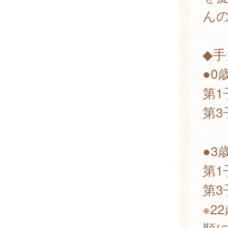
ん
◆手
●0
第1
第3
●3
第1
第3
※2