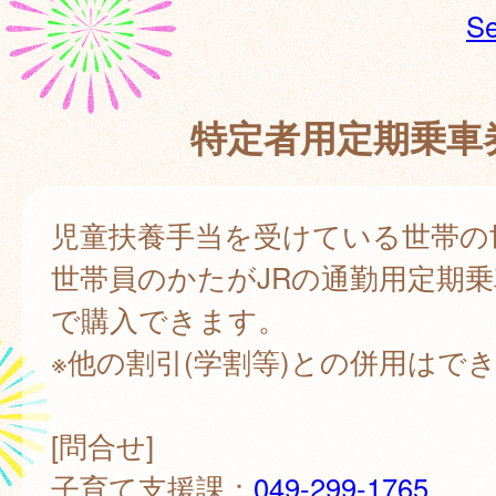
Se
特定者用定期乗車
児童扶養手当を受けている世帯の
世帯員のかたがJRの通勤用定期乗
で購入できます。
※他の割引(学割等)との併用はで
[問合せ]
子育て支援課：
049-299-1765