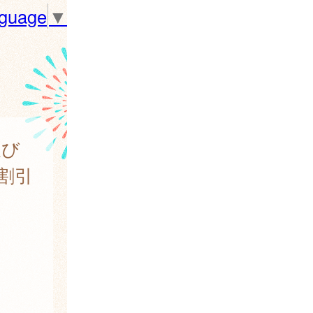
nguage
▼
及び
割引
。