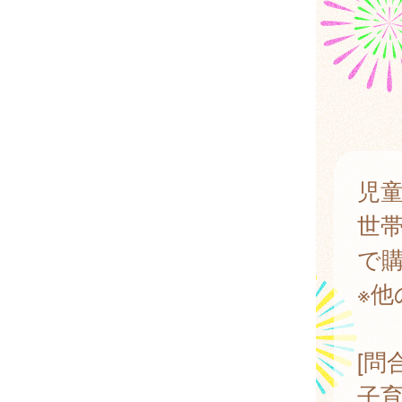
児
世帯
で
※他
[問
子