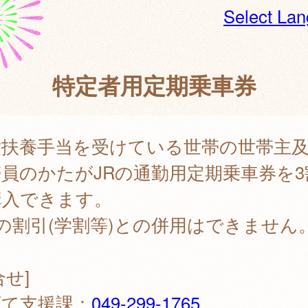
Select La
特定者用定期乗車券
童扶養手当を受けている世帯の世帯主
員のかたがJRの通勤用定期乗車券を3
購入できます。
の割引(学割等)との併用はできません
合せ]
育て支援課：
049-299-1765