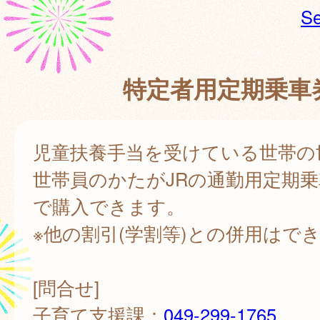
Se
特定者用定期乗車
児童扶養手当を受けている世帯の
世帯員のかたがJRの通勤用定期乗
で購入できます。
※他の割引(学割等)との併用はで
[問合せ]
子育て支援課：
049-299-1765