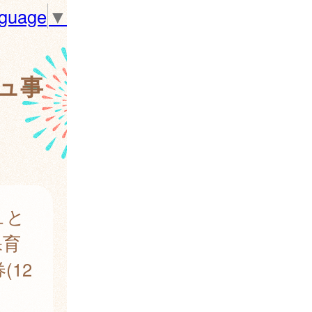
nguage
▼
ュ事
ュと
保育
12