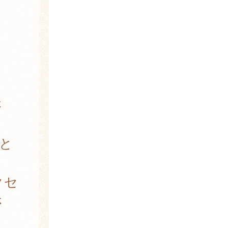
さ
と
クセ
さ