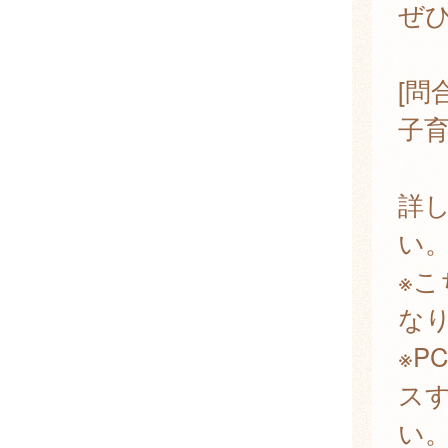
ぜ
[問
子
詳
い
※
な
※
ス
い