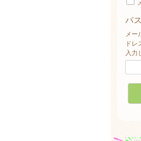
パ
メー
ドレ
入力