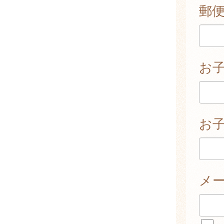
郵
お
お子
メ