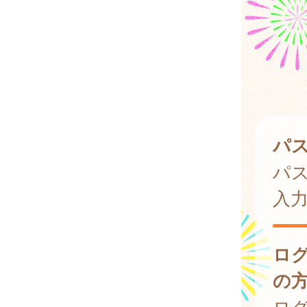
パ
パ
入
ロ
の
ログ