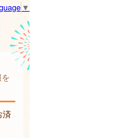
nguage
▼
報を
お済