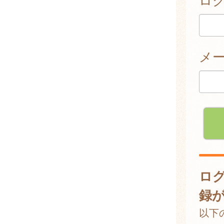
メ
ロ
録
以下