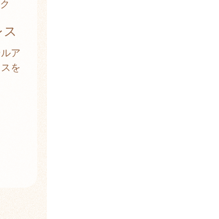
ク
レス
ールア
レスを