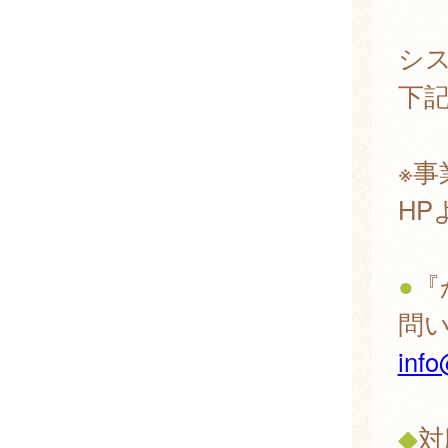
シ
下
※
H
●
『
問
info
◆
対