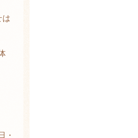
せは
体
土日・