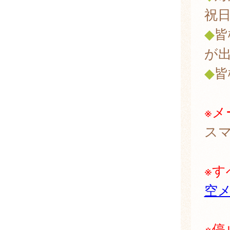
祝
◆
皆
が
◆
皆
※メ
ス
※
空
※