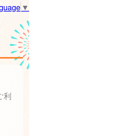
nguage
▼
ご利