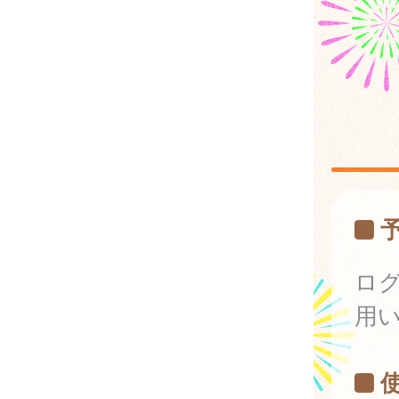
予
ロ
用
使