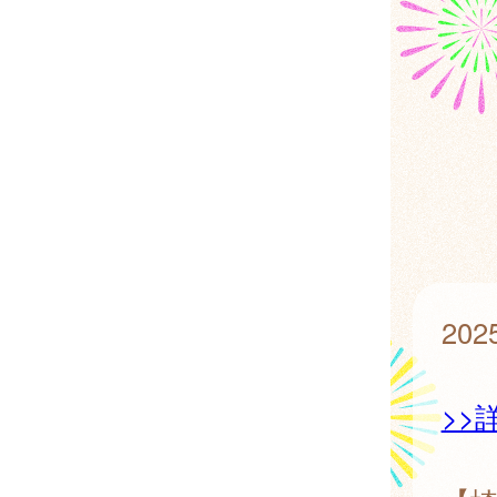
20
>>