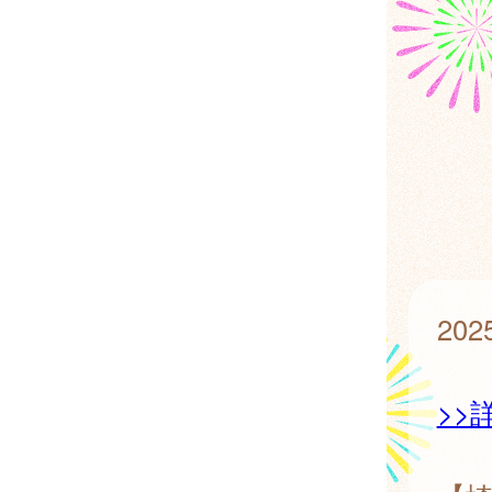
20
>>