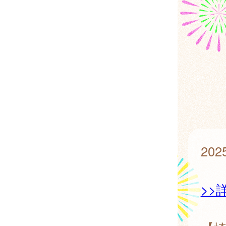
20
>>